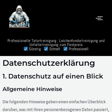
Skip
to
content
Professionelle Tatortreinigung , Leichenfundortreinigung und
Unfallortreinigung zum Festpreis
Günstig
Schnell
Professionell
Datenschutz­erklärung
1. Datenschutz auf einen Blick
Allgemeine Hinweise
Die folgenden Hinweise geben einen einfachen Überblick
darüber, was mit Ihren personenbezogenen Daten passiert,